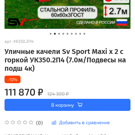
арт.
УК350.2П4
Уличные качели Sv Sport Maxi х 2 с
горкой УК350.2П4 (7.0м/Подвесы на
подш 4к)
-10%
111 870 ₽
124 300 ₽
В корзину
Добавить в сравнение
(0)