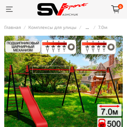
0
Главная
Комплексы для улицы
...
7.0м