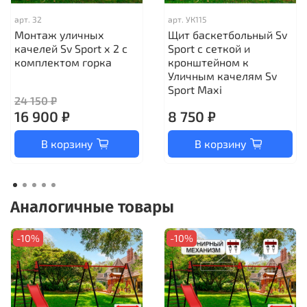
арт.
32
арт.
УК115
Монтаж уличных
Щит баскетбольный Sv
качелей Sv Sport х 2 с
Sport c сеткой и
комплектом горка
кронштейном к
Уличным качелям Sv
Sport Maхi
24 150 ₽
16 900 ₽
8 750 ₽
В корзину
В корзину
Аналогичные товары
-10%
-10%