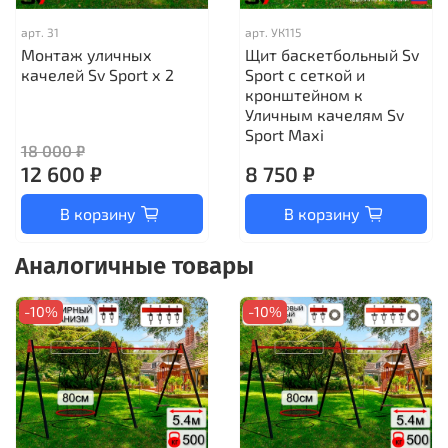
арт.
31
арт.
УК115
Монтаж уличных
Щит баскетбольный Sv
качелей Sv Sport х 2
Sport c сеткой и
кронштейном к
Уличным качелям Sv
Sport Maхi
18 000 ₽
12 600 ₽
8 750 ₽
В корзину
В корзину
Аналогичные товары
-10%
-10%