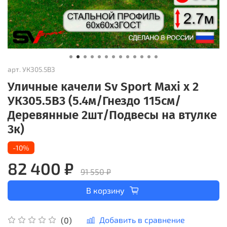
арт.
УК305.5В3
Уличные качели Sv Sport Maxi х 2
УК305.5В3 (5.4м/Гнездо 115см/
Деревянные 2шт/Подвесы на втулке
3к)
-10%
82 400 ₽
91 550 ₽
В корзину
Добавить в сравнение
(0)