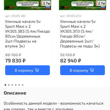
арт.
УК305.3В3
арт.
УК305.3П3
Уличные качели Sv
Уличные качели Sv
Sport Maxi х 2
Sport Maxi х 2
УК305.3В3 (5.4м/Гнездо
УК305.3П3 (5.4м/
80см/Деревянные
Гнездо 80см/
2шт/Подвесы на
Деревянные 2шт/
втулке 3к)
Подвесы на подш 3к)
88 700 ₽
92 150 ₽
79 830 ₽
82 940 ₽
В корзину
В корзину
Описание
Особенность данной модели - возможность качаться
как одному, так и вместе с друзьями.