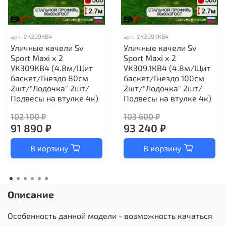
арт.
УК309КВ4
арт.
УК309.1КВ4
Уличные качели Sv
Уличные качели Sv
Sport Maxi х 2
Sport Maxi х 2
УК309КВ4 (4.8м/Щит
УК309.1КВ4 (4.8м/Щит
баскет/Гнездо 80см
баскет/Гнездо 100см
2шт/"Лодочка" 2шт/
2шт/"Лодочка" 2шт/
Подвесы на втулке 4к)
Подвесы на втулке 4к)
102 100 ₽
103 600 ₽
91 890 ₽
93 240 ₽
В корзину
В корзину
Описание
Особенность данной модели - возможность качаться