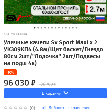
арт.
УК309КП4
Уличные качели Sv Sport Maxi х 2
УК309КП4 (4.8м/Щит баскет/Гнездо
80см 2шт/"Лодочка" 2шт/Подвесы
на подш 4к)
-10%
96 030 ₽
106 700 ₽
В корзину
Добавить в сравнение
(0)