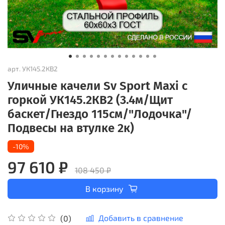
арт.
УК145.2КВ2
Уличные качели Sv Sport Maxi с
горкой УК145.2КВ2 (3.4м/Щит
баскет/Гнездо 115см/"Лодочка"/
Подвесы на втулке 2к)
-10%
97 610 ₽
108 450 ₽
В корзину
Добавить в сравнение
(0)