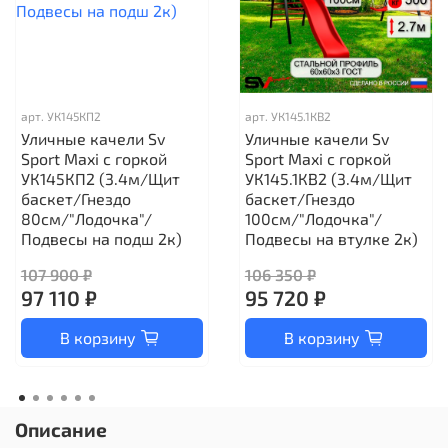
арт.
УК145КП2
арт.
УК145.1КВ2
Уличные качели Sv
Уличные качели Sv
Sport Maxi с горкой
Sport Maxi с горкой
УК145КП2 (3.4м/Щит
УК145.1КВ2 (3.4м/Щит
баскет/Гнездо
баскет/Гнездо
80см/"Лодочка"/
100см/"Лодочка"/
Подвесы на подш 2к)
Подвесы на втулке 2к)
107 900 ₽
106 350 ₽
97 110 ₽
95 720 ₽
В корзину
В корзину
Описание