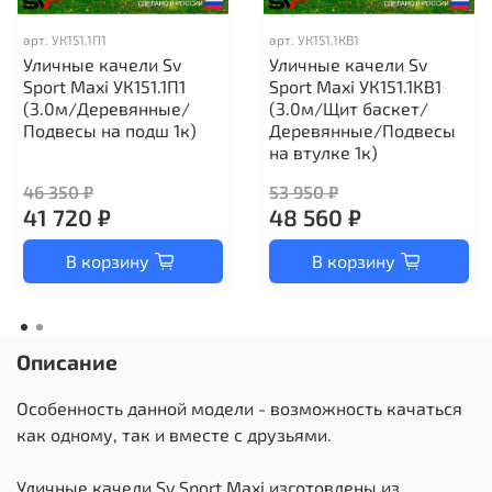
арт.
УК151.1П1
арт.
УК151.1КВ1
Уличные качели Sv
Уличные качели Sv
Sport Maxi УК151.1П1
Sport Maxi УК151.1КВ1
(3.0м/Деревянные/
(3.0м/Щит баскет/
Подвесы на подш 1к)
Деревянные/Подвесы
на втулке 1к)
46 350 ₽
53 950 ₽
41 720 ₽
48 560 ₽
В корзину
В корзину
Описание
Особенность данной модели - возможность качаться
как одному, так и вместе с друзьями.
Уличные качели Sv Sport Maxi изготовлены из