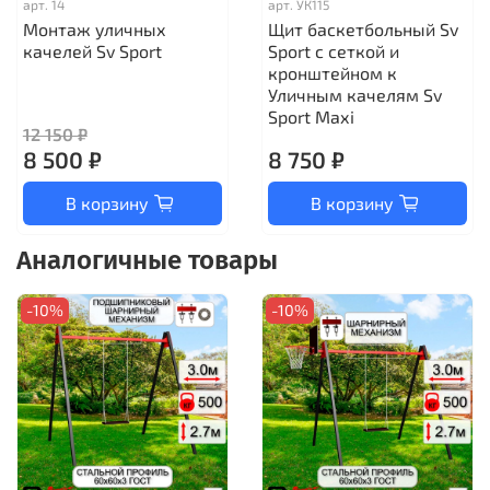
арт.
14
арт.
УК115
Монтаж уличных
Щит баскетбольный Sv
качелей Sv Sport
Sport c сеткой и
кронштейном к
Уличным качелям Sv
Sport Maхi
12 150 ₽
8 500 ₽
8 750 ₽
В корзину
В корзину
Аналогичные товары
-10%
-10%