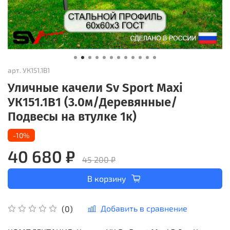
арт.
УК151.1В1
Уличные качели Sv Sport Maxi
УК151.1В1 (3.0м/Деревянные/
Подвесы на втулке 1к)
-10%
40 680 ₽
45 200 ₽
В корзину
Добавить в сравнение
(0)