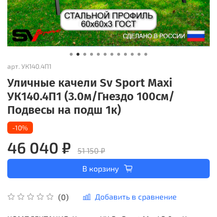
арт.
УК140.4П1
Уличные качели Sv Sport Maxi
УК140.4П1 (3.0м/Гнездо 100см/
Подвесы на подш 1к)
-10%
46 040 ₽
51 150 ₽
В корзину
Добавить в сравнение
(0)