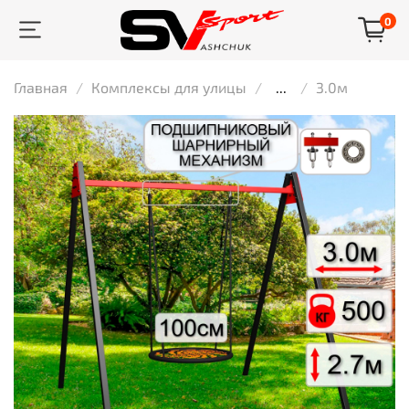
0
Главная
Комплексы для улицы
...
3.0м