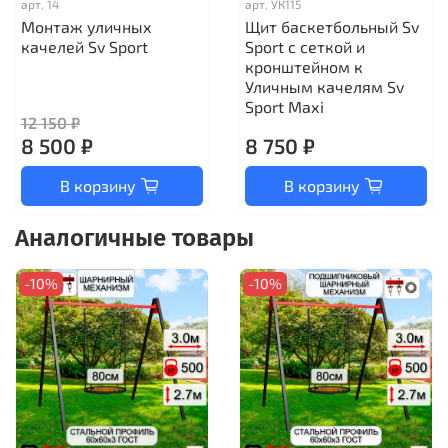
арт.
14
арт.
УК115
Монтаж уличных
Щит баскетбольный Sv
качелей Sv Sport
Sport c сеткой и
кронштейном к
Уличным качелям Sv
Sport Maхi
12 150 ₽
8 500 ₽
8 750 ₽
В корзину
В корзину
Аналогичные товары
-10%
-10%