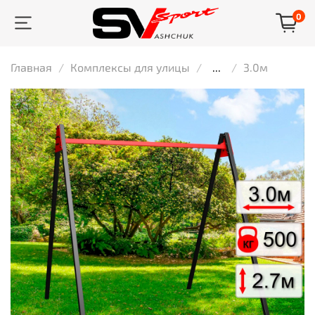
0
Главная
Комплексы для улицы
...
3.0м