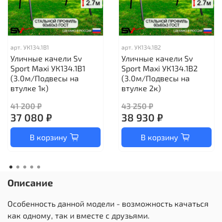
арт.
УК134.1В1
арт.
УК134.1В2
Уличные качели Sv
Уличные качели Sv
Sport Maxi УК134.1В1
Sport Maxi УК134.1В2
(3.0м/Подвесы на
(3.0м/Подвесы на
втулке 1к)
втулке 2к)
41 200 ₽
43 250 ₽
37 080 ₽
38 930 ₽
В корзину
В корзину
Описание
Особенность данной модели - возможность качаться
как одному, так и вместе с друзьями.