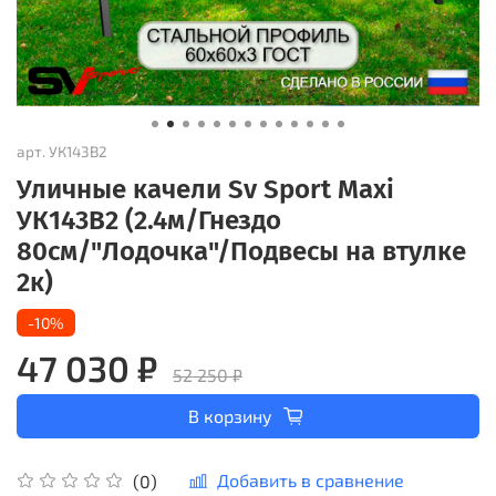
арт.
УК143В2
Уличные качели Sv Sport Maxi
УК143В2 (2.4м/Гнездо
80см/"Лодочка"/Подвесы на втулке
2к)
-10%
47 030 ₽
52 250 ₽
В корзину
Добавить в сравнение
(0)