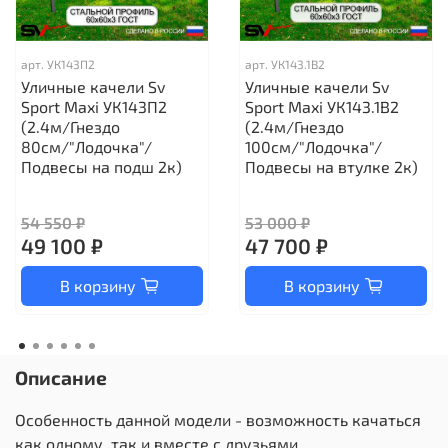
арт.
УК143П2
арт.
УК143.1В2
Уличные качели Sv
Уличные качели Sv
Sport Maxi УК143П2
Sport Maxi УК143.1В2
(2.4м/Гнездо
(2.4м/Гнездо
80см/"Лодочка"/
100см/"Лодочка"/
Подвесы на подш 2к)
Подвесы на втулке 2к)
54 550 ₽
53 000 ₽
49 100 ₽
47 700 ₽
В корзину
В корзину
Описание
Особенность данной модели - возможность качаться
как одному, так и вместе с друзьями.