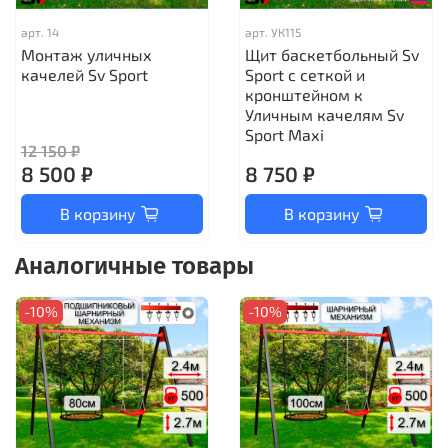
арт.
14
арт.
УК115
Монтаж уличных
Щит баскетбольный Sv
качелей Sv Sport
Sport c сеткой и
кронштейном к
Уличным качелям Sv
Sport Maхi
12 150 ₽
8 500 ₽
8 750 ₽
В корзину
В корзину
Аналогичные товары
-10%
-10%