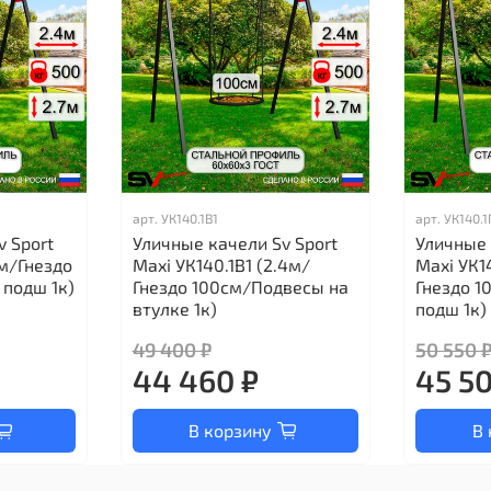
арт.
УК140.1В1
арт.
УК140.1
v Sport
Уличные качели Sv Sport
Уличные 
4м/Гнездо
Maxi УК140.1В1 (2.4м/
Maxi УК1
подш 1к)
Гнездо 100см/Подвесы на
Гнездо 1
втулке 1к)
подш 1к)
49 400 ₽
50 550 
44 460 ₽
45 5
В корзину
В 