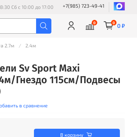
+7(985) 723-49-41
8:30 Сб с 10:00 до 17:00
0
0
0 ₽
а 2.7м
2.4м
ели Sv Sport Maxi
2.4м/Гнездо 115см/Подвесы
)
обавить в сравнение
В корзину