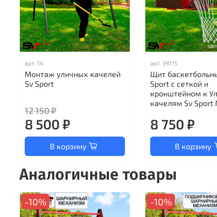
арт.
14
арт.
УК115
Монтаж уличных качелей
Щит баскетбольн
Sv Sport
Sport c сеткой и
кронштейном к У
качелям Sv Sport 
12 150 ₽
8 500 ₽
8 750 ₽
В корзину
В корзину
Аналогичные товары
-10%
-10%