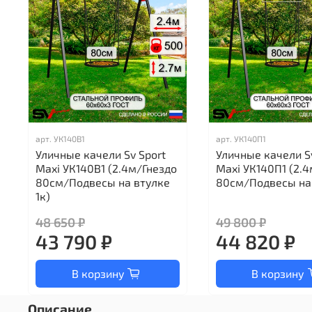
арт.
УК140В1
арт.
УК140П1
Уличные качели Sv Sport
Уличные качели S
Maxi УК140В1 (2.4м/Гнездо
Maxi УК140П1 (2.
80см/Подвесы на втулке
80см/Подвесы на 
1к)
48 650 ₽
49 800 ₽
43 790 ₽
44 820 ₽
В корзину
В корзину
Описание