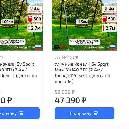
П1
арт.
УК140.2П1
качели Sv Sport
Уличные качели Sv Sport
40.1П1 (2.4м/
Maxi УК140.2П1 (2.4м/
00см/Подвесы на
Гнездо 115см/Подвесы на
подш 1к)
₽
52 650 ₽
00 ₽
47 390 ₽
корзину
В корзину