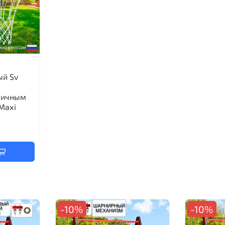
ый Sv
личным
Maхi
-10%
-10%