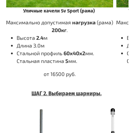
Уличные качели Sv Sport (рама)
У
Максимально допустимая
нагрузка
(рама)
Макси
200кг
.
Высота
2.4
м
В
Длина 3.0м
Дл
Стальной профиль
60х40х2
мм.
Ст
Стальная пластина
5
мм.
Ст
от 16500 руб.
ШАГ 2
.
Выбираем шарниры.